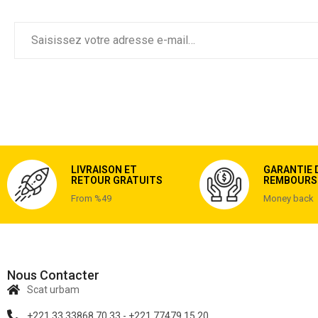
LIVRAISON ET
GARANTIE 
RETOUR GRATUITS
REMBOURS
From %49
Money back
Nous Contacter
Scat urbam
+221 33 33868 70 33 - +221 77479 15 20