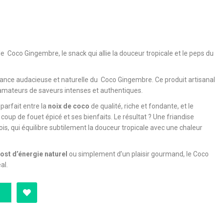
Coco Gingembre, le snack qui allie la douceur tropicale et le peps du
liance audacieuse et naturelle du Coco Gingembre. Ce produit artisanal
s amateurs de saveurs intenses et authentiques.
arfait entre la
noix de coco
de qualité, riche et fondante, et le
coup de fouet épicé et ses bienfaits. Le résultat ? Une friandise
fois, qui équilibre subtilement la douceur tropicale avec une chaleur
ost d’énergie naturel
ou simplement d’un plaisir gourmand, le Coco
al.