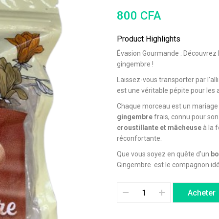
800
CFA
Product Highlights
Évasion Gourmande : Découvrez le 
gingembre !
Laissez-vous transporter par l’al
est une véritable pépite pour le
Chaque morceau est un mariage p
gingembre
frais, connu pour son 
croustillante et mâcheuse
à la 
réconfortante.
Que vous soyez en quête d’un
bo
Gingembre est le compagnon idé
Acheter