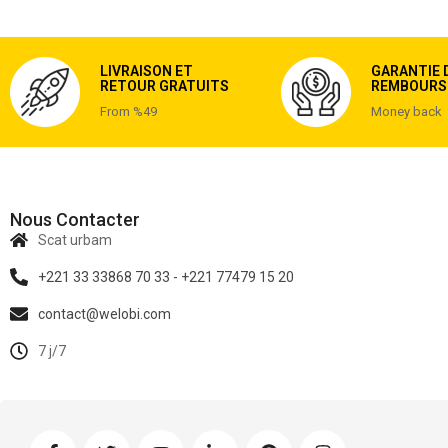
LIVRAISON ET
GARANTIE 
RETOUR GRATUITS
REMBOURS
From %49
Money back
Nous Contacter
Scat urbam
+221 33 33868 70 33 - +221 77479 15 20
contact@welobi.com
7 j/7