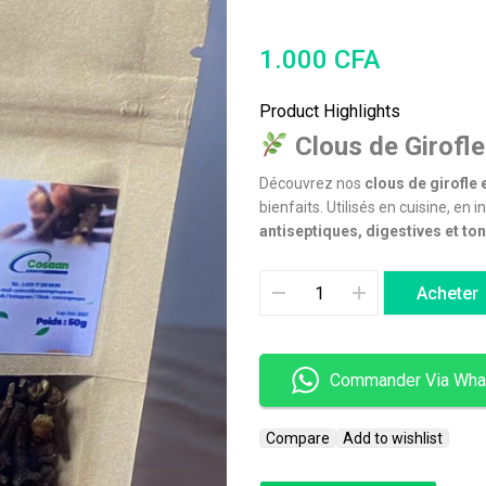
1.000
CFA
Product Highlights
Clous de Girofl
Découvrez nos
clous de girofle 
bienfaits. Utilisés en cuisine, en 
antiseptiques, digestives et ton
Acheter
Commander Via Wha
Compare
Add to wishlist