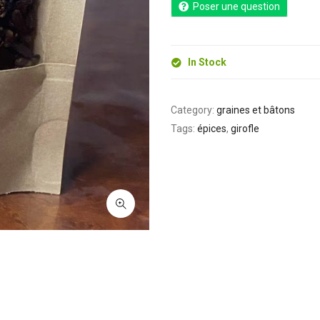
Poser une question
In Stock
Category:
graines et bâtons
Tags:
épices
,
girofle