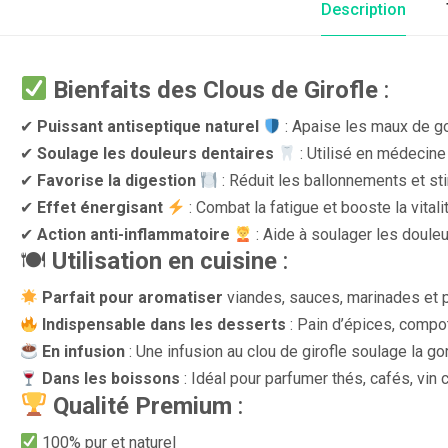
Description
Bienfaits des Clous de Girofle
:
✔
Puissant antiseptique naturel
: Apaise les maux de go
✔
Soulage les douleurs dentaires
: Utilisé en médecine
✔
Favorise la digestion
: Réduit les ballonnements et sti
✔
Effet énergisant
: Combat la fatigue et booste la vitali
✔
Action anti-inflammatoire
: Aide à soulager les douleu
🍽
Utilisation en cuisine
:
Parfait pour aromatiser
viandes, sauces, marinades et p
Indispensable dans les desserts
: Pain d’épices, compot
En infusion
: Une infusion au clou de girofle soulage la go
Dans les boissons
: Idéal pour parfumer thés, cafés, vin 
Qualité Premium
:
100% pur et naturel