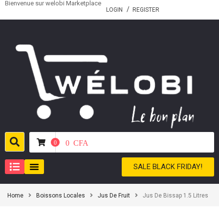
Bienvenue sur welobi Marketplace
LOGIN
REGISTER
0
CFA
0
SALE BLACK FRIDAY!
Home
Boissons Locales
Jus De Fruit
Jus De Bissap 1.5 Litres