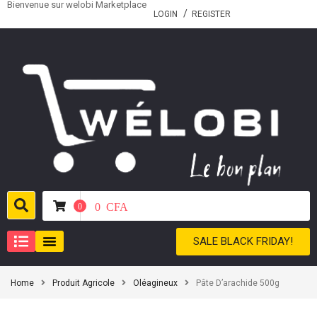
Bienvenue sur welobi Marketplace
LOGIN
REGISTER
0
CFA
0
SALE BLACK FRIDAY!
Home
Produit Agricole
Oléagineux
Pâte D’arachide 500g