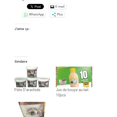
E-mail
WhatsApp
Plus
J’aime ça :
Similaire
Pâte D’arachide
Jus de bouye au lait
10pcs