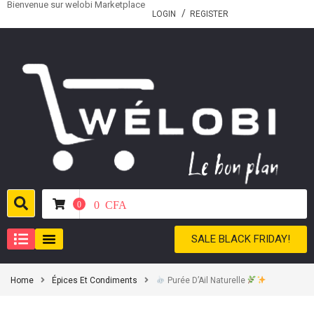
Bienvenue sur welobi Marketplace
LOGIN
REGISTER
0
CFA
0
SALE BLACK FRIDAY!
Home
Épices Et Condiments
Purée D’Ail Naturelle