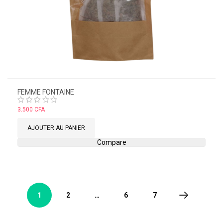
FEMME FONTAINE
Note
3.500
CFA
0
sur
AJOUTER AU PANIER
5
Compare
1
2
…
6
7