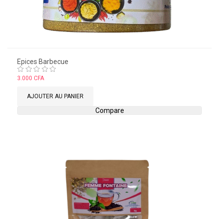
Epices Barbecue
Note
3.000
CFA
0
sur
AJOUTER AU PANIER
5
Compare