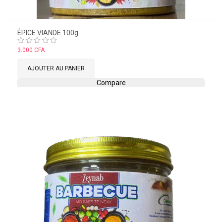
ÉPICE VIANDE 100g
Note
3.000
CFA
0
sur
AJOUTER AU PANIER
5
Compare