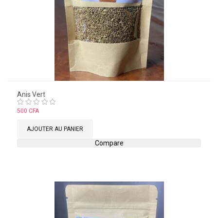
Anis Vert
Note
500
CFA
0
sur
AJOUTER AU PANIER
5
Compare