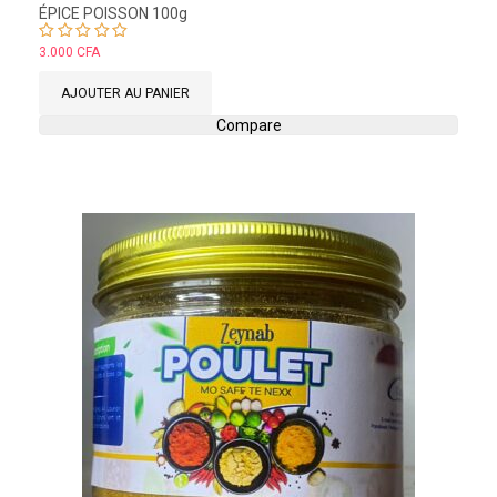
ÉPICE POISSON 100g
Note
3.000
CFA
5.00
sur 5
AJOUTER AU PANIER
Compare