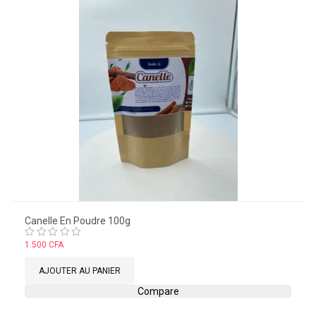
Canelle En Poudre 100g
Note
1.500
CFA
0
sur
AJOUTER AU PANIER
5
Compare