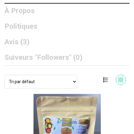
À Propos
Politiques
Avis (
3
)
Suiveurs "Followers" (
0
)
Affichage de 1–10 sur 66 résultats