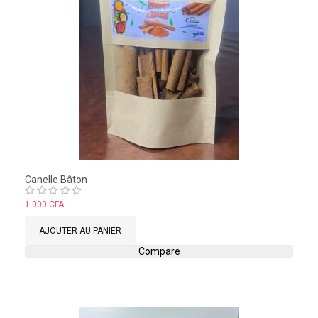
Canelle Bâton
Note
1.000
CFA
0
sur
AJOUTER AU PANIER
5
Compare