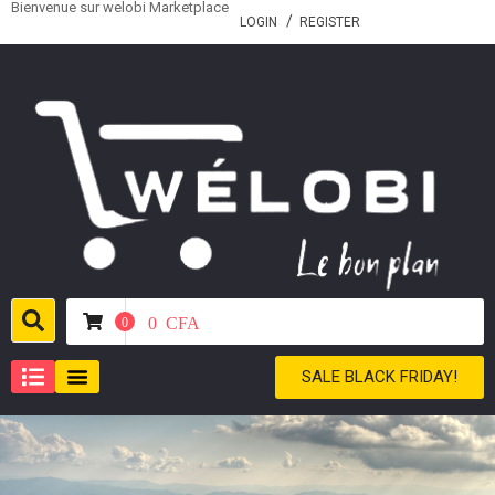
Bienvenue sur welobi Marketplace
LOGIN
REGISTER
0
CFA
0
SALE BLACK FRIDAY!