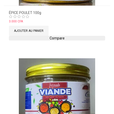
ÉPICE POULET 100g
Note
3.000
CFA
0
sur
AJOUTER AU PANIER
5
Compare