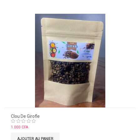
Clou De Girofle
Note
1.000
CFA
0
sur
AJOUTER AU PANIER
5