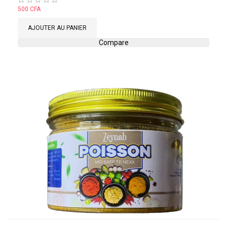
Note
500
CFA
0
sur
AJOUTER AU PANIER
5
Compare