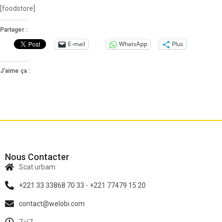
[foodstore]
Partager :
E-mail
WhatsApp
Plus
J’aime ça :
Nous Contacter
Scat urbam
+221 33 33868 70 33 - +221 77479 15 20
contact@welobi.com
7 j/7