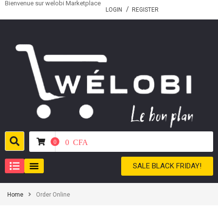
Bienvenue sur welobi Marketplace
LOGIN
REGISTER
0
CFA
0
SALE BLACK FRIDAY!
Home
Order Online