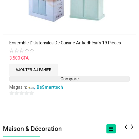
Ensemble D’Ustensiles De Cuisine Antiadhésifs 19 Pièces
Note
3.500
CFA
0
sur
5
AJOUTER AU PANIER
Compare
Magasin:
BeSmarttech
0
sur
5
Maison & Décoration