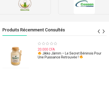
Produits Récemment Consultés
Note
20.000
CFA
0
Jikko Jàmm – Le Secret Béninois Pour
sur
Une Puissance Retrouvée !
5