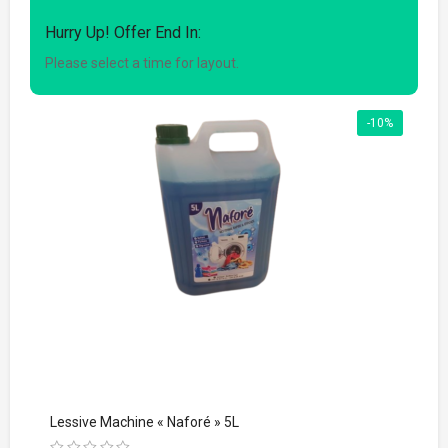
Hurry Up! Offer End In:
Please select a time for layout.
-10%
Lessive Machine « Naforé » 5L