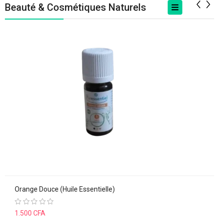
Beauté & Cosmétiques Naturels
Accessoires Cosmétiques
Huiles Cosmétiques
Maquillage Naturel
Parfums Et Soins
Parfumés
Produits De Bien-Être
Orange Douce (huile Essentielle)
Note
1.500
CFA
0