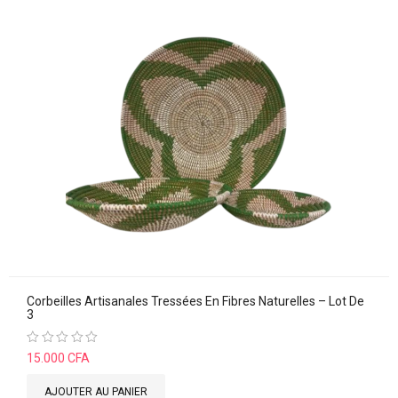
Corbeilles Artisanales Tressées En Fibres Naturelles – Lot De
3
Note
15.000
CFA
0
sur
5
AJOUTER AU PANIER