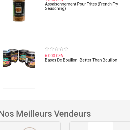
0
Assaisonnement Pour Frites (French Fry
sur
Seasoning)
5
Note
6.000
CFA
0
Bases De Bouillon -Better Than Bouillon
sur
5
Nos Meilleurs Vendeurs