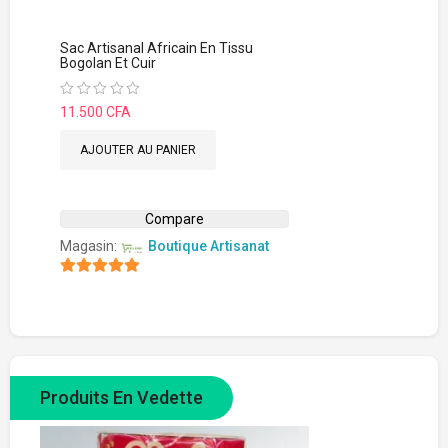
Sac Artisanal Africain En Tissu
Bogolan Et Cuir
Note
11.500
CFA
0
sur
5
AJOUTER AU PANIER
Compare
Magasin:
Boutique Artisanat
5
sur 5
Produits En Vedette