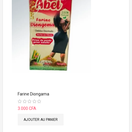
Farine Diongama
Note
3.000
CFA
0
sur
5
AJOUTER AU PANIER