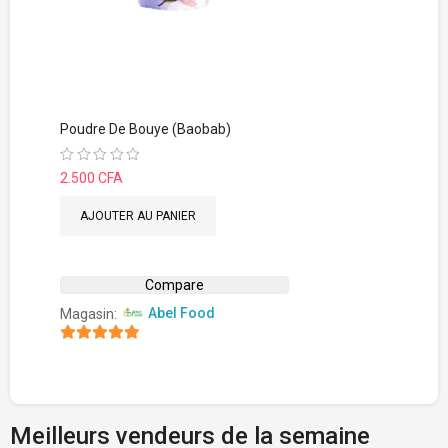
Poudre De Bouye (Baobab)
Note
2.500
CFA
0
sur
5
AJOUTER AU PANIER
Compare
Magasin:
Abel Food
4.8
sur 5
Meilleurs vendeurs de la semaine