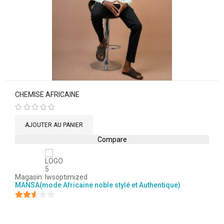
CHEMISE AFRICAINE
Note
0
AJOUTER AU PANIER
sur
5
Compare
Magasin:
MANSA(mode Africaine noble stylé et Authentique)
2.5
sur
5