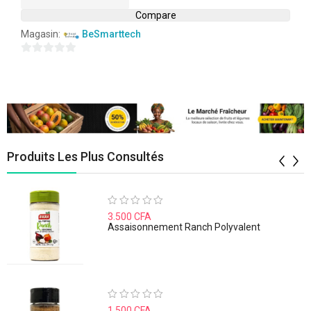
Compare
Magasin:
BeSmarttech
0
sur
5
Produits Les Plus Consultés
Note
3.500
CFA
0
Assaisonnement Ranch Polyvalent
sur
5
Note
1.500
CFA