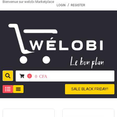
Bienvenue sur welobi Marketplace
LOGIN
REGISTER
0
CFA
0
SALE BLACK FRIDAY!