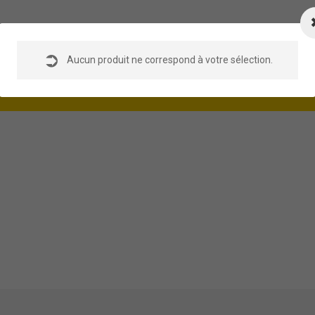
DE
Aucun produit ne correspond à votre sélection.
ASSISTANCE EN LIGNE
EMENT
Online 24 hours