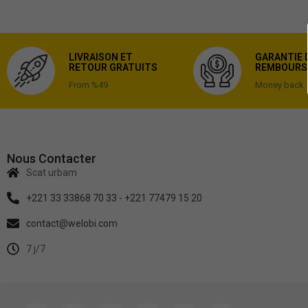
LIVRAISON ET
GARANTIE 
RETOUR GRATUITS
REMBOURS
From %49
Money back
Nous Contacter
Scat urbam
+221 33 33868 70 33 - +221 77479 15 20
contact@welobi.com
7 j/7