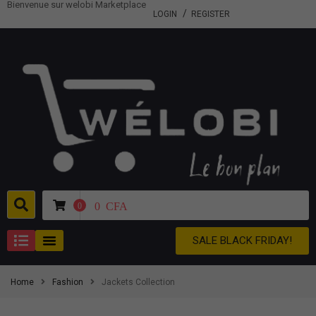
Bienvenue sur welobi Marketplace
LOGIN
REGISTER
0
CFA
0
SALE BLACK FRIDAY!
Home
Fashion
Jackets Collection