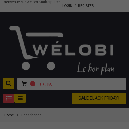
Bienvenue sur welobi Marketplace
LOGIN
REGISTER
0
CFA
0
SALE BLACK FRIDAY!
Home
Headphones