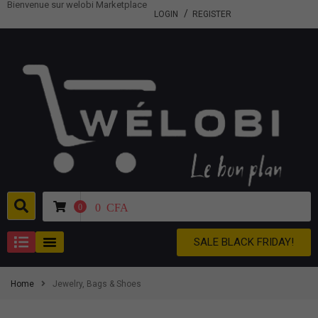
Bienvenue sur welobi Marketplace
LOGIN
REGISTER
0
CFA
0
SALE BLACK FRIDAY!
Home
Jewelry, Bags & Shoes