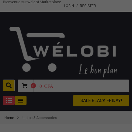
Bienvenue sur welobi Marketplace
LOGIN
REGISTER
0
CFA
0
SALE BLACK FRIDAY!
Home
Laptop & Accessories