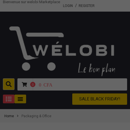
Bienvenue sur welobi Marketplace
LOGIN
REGISTER
0
CFA
0
SALE BLACK FRIDAY!
Home
Packaging & Office