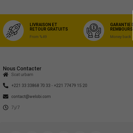
LIVRAISON ET
GARANTIE 
RETOUR GRATUITS
REMBOURS
From %49
Money back
Nous Contacter
Scat urbam
+221 33 33868 70 33 - +221 77479 15 20
contact@welobi.com
7 j/7