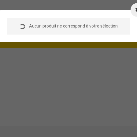
DE
Aucun produit ne correspond à votre sélection.
ASSISTANCE EN LIGNE
EMENT
Online 24 hours