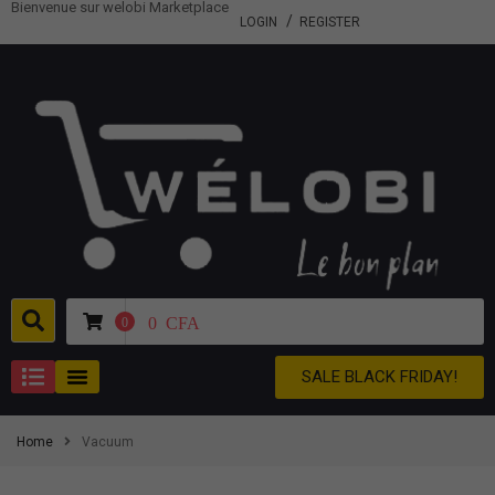
Bienvenue sur welobi Marketplace
LOGIN
REGISTER
0
CFA
0
SALE BLACK FRIDAY!
Home
Vacuum