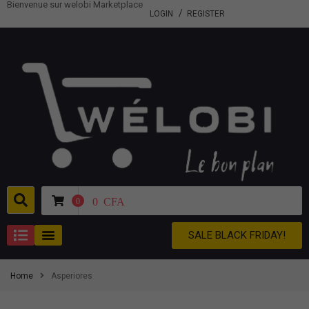
Bienvenue sur welobi Marketplace
LOGIN
REGISTER
0
CFA
0
SALE BLACK FRIDAY!
Home
Asperiores