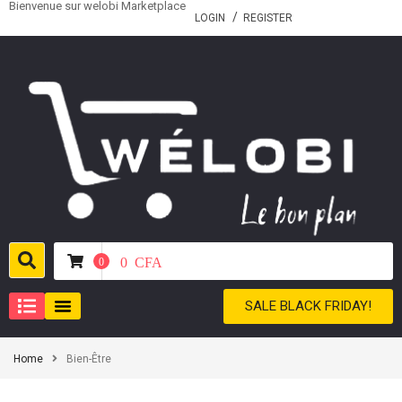
Bienvenue sur welobi Marketplace
LOGIN
REGISTER
0
CFA
0
SALE BLACK FRIDAY!
Home
Bien-Être