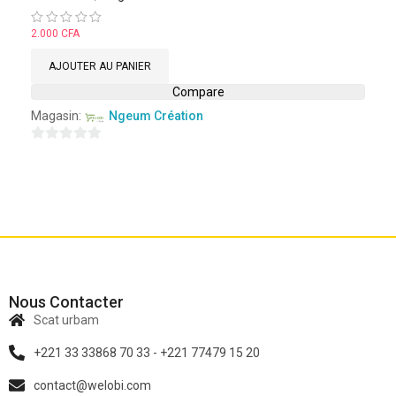
Note
2.000
CFA
0
sur
AJOUTER AU PANIER
5
Compare
Magasin:
Ngeum Création
0
sur
5
Nous Contacter
Scat urbam
+221 33 33868 70 33 - +221 77479 15 20
contact@welobi.com