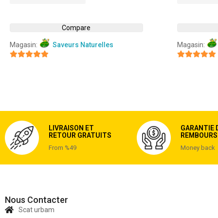
Compare
Magasin:
Saveurs Naturelles
Magasin:
5
5
sur 5
sur 5
LIVRAISON ET
GARANTIE 
RETOUR GRATUITS
REMBOURS
From %49
Money back
Nous Contacter
Scat urbam