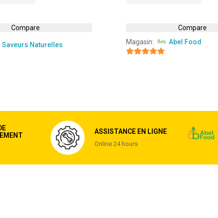
Compare
Compare
Magasin:
Abel Food
Saveurs Naturelles
4.8
sur 5
DE
ASSISTANCE EN LIGNE
EMENT
Online 24 hours