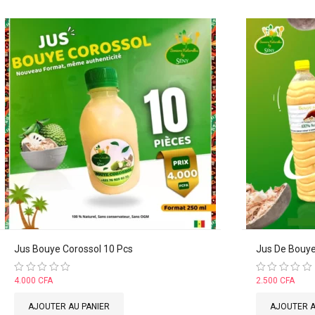
Jus Bouye Corossol 10 Pcs
Jus De Bouy
Note
4.000
CFA
Note
2.500
CFA
0
0
sur
sur
AJOUTER AU PANIER
AJOUTER A
5
5