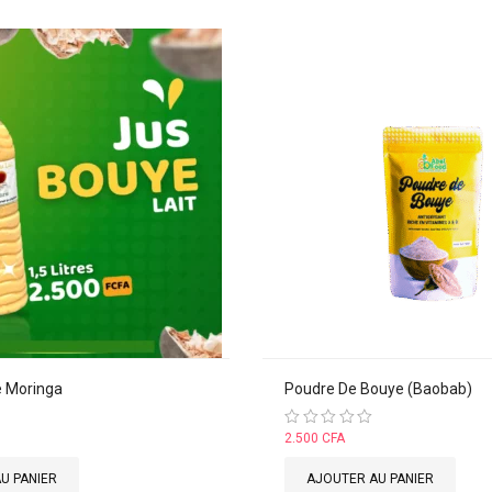
e Moringa
Poudre De Bouye (Baobab)
Note
2.500
CFA
0
sur
U PANIER
AJOUTER AU PANIER
5