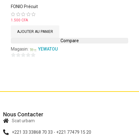
FONIO Précuit
Note
1.500
CFA
0
sur
AJOUTER AU PANIER
5
Compare
Magasin:
YEWATOU
0
sur
5
Nous Contacter
Scat urbam
+221 33 33868 70 33 - +221 77479 15 20