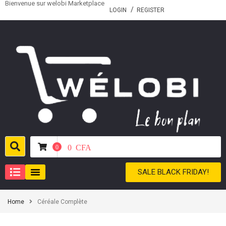
Bienvenue sur welobi Marketplace
LOGIN
REGISTER
0
CFA
0
SALE BLACK FRIDAY!
Home
Céréale Complète