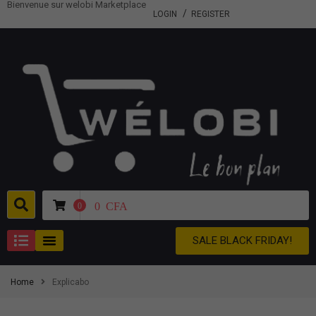
Bienvenue sur welobi Marketplace
LOGIN
REGISTER
0
CFA
0
SALE BLACK FRIDAY!
Home
Explicabo