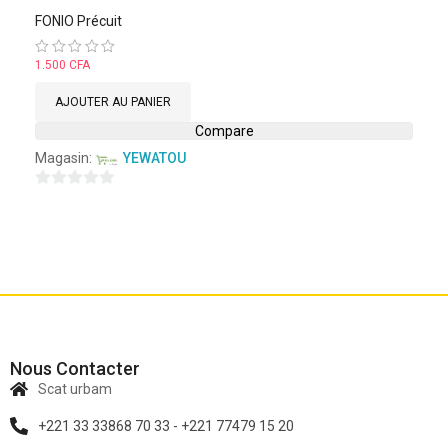
FONIO Précuit
Note
1.500
CFA
0
sur
AJOUTER AU PANIER
5
Compare
Magasin:
YEWATOU
0
sur
5
Nous Contacter
Scat urbam
+221 33 33868 70 33 - +221 77479 15 20