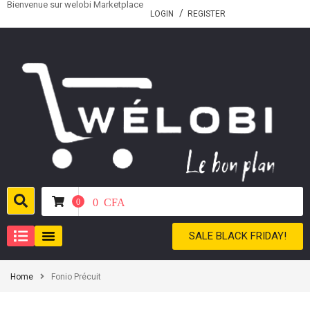
Bienvenue sur welobi Marketplace
LOGIN
REGISTER
0
CFA
0
SALE BLACK FRIDAY!
Home
Fonio Précuit