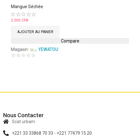
Mangue Séchée
Note
2.000
CFA
0
sur
AJOUTER AU PANIER
5
Compare
Magasin:
YEWATOU
0
sur
5
Nous Contacter
Scat urbam
+221 33 33868 70 33 - +221 77479 15 20