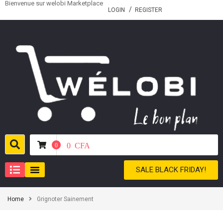
Bienvenue sur welobi Marketplace
LOGIN
REGISTER
0
CFA
0
SALE BLACK FRIDAY!
Home
Grignoter Sainement