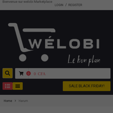
Bienvenue sur welobi Marketplace
LOGIN
REGISTER
0
CFA
0
SALE BLACK FRIDAY!
Home
Harum