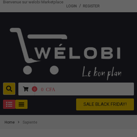
Bienvenue sur welobi Marketplace
LOGIN
REGISTER
0
CFA
0
SALE BLACK FRIDAY!
Home
Sapiente