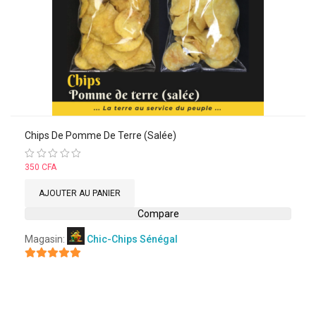
Chips De Pomme De Terre (salée)
Note
350
CFA
0
sur
AJOUTER AU PANIER
5
Compare
Magasin:
Chic-Chips Sénégal
5
sur 5