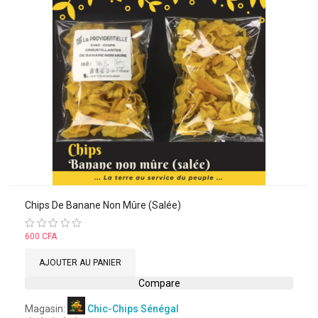
Chips De Banane Non Mûre (salée)
Note
600
CFA
0
sur
AJOUTER AU PANIER
5
Compare
Magasin:
Chic-Chips Sénégal