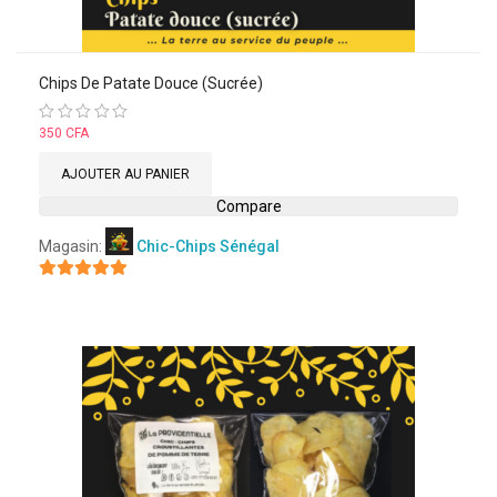
Chips De Patate Douce (sucrée)
Note
350
CFA
0
sur
AJOUTER AU PANIER
5
Compare
Magasin:
Chic-Chips Sénégal
5
sur 5