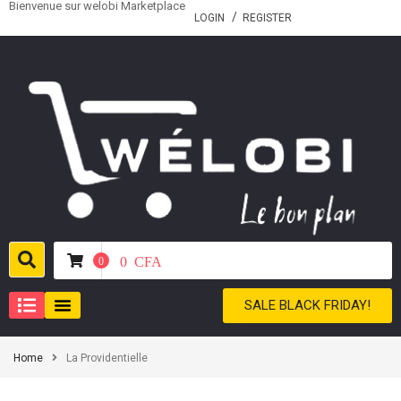
Bienvenue sur welobi Marketplace
LOGIN
REGISTER
0
CFA
0
SALE BLACK FRIDAY!
Home
La Providentielle