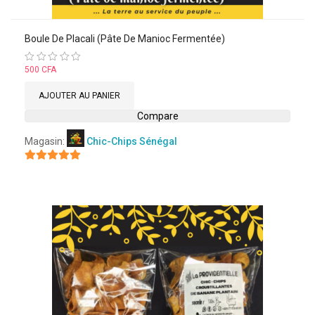
Boule De Placali (Pâte De Manioc Fermentée)
Note
500
CFA
0
sur
AJOUTER AU PANIER
5
Compare
Magasin:
Chic-Chips Sénégal
5
sur 5