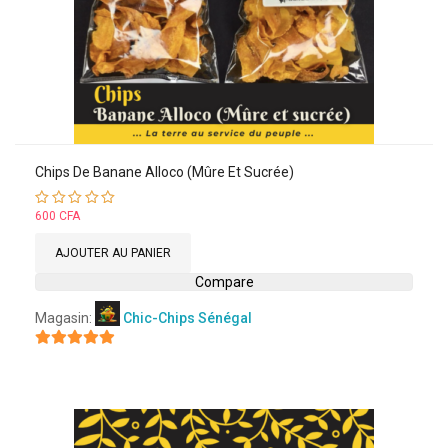
Chips De Banane Alloco (mûre Et Sucrée)
Note
600
CFA
5.00
sur 5
AJOUTER AU PANIER
Compare
Magasin:
Chic-Chips Sénégal
5
sur 5