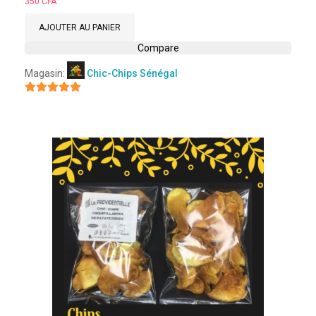
Note
350
CFA
0
sur
AJOUTER AU PANIER
5
Compare
Magasin:
Chic-Chips Sénégal
5
sur 5