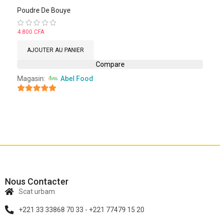
Poudre De Bouye
Note
4.800
CFA
0
sur
AJOUTER AU PANIER
5
Compare
Magasin:
Abel Food
4.8
sur 5
Nous Contacter
Scat urbam
+221 33 33868 70 33 - +221 77479 15 20