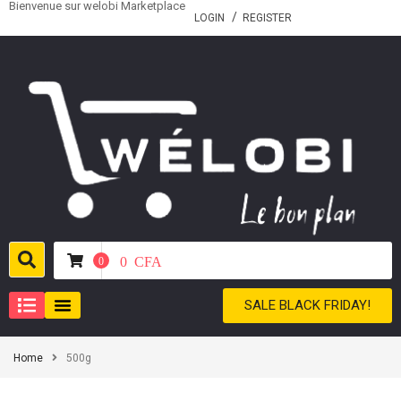
Bienvenue sur welobi Marketplace
LOGIN
REGISTER
0
CFA
0
SALE BLACK FRIDAY!
Home
500g