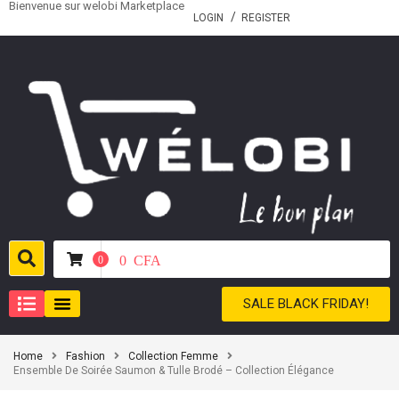
Bienvenue sur welobi Marketplace
LOGIN
REGISTER
0
CFA
0
SALE BLACK FRIDAY!
Home
Fashion
Collection Femme
Ensemble De Soirée Saumon & Tulle Brodé – Collection Élégance