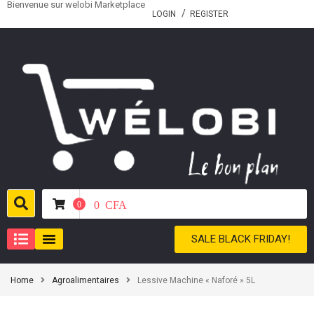
Bienvenue sur welobi Marketplace
LOGIN
REGISTER
0
CFA
0
SALE BLACK FRIDAY!
Home
Agroalimentaires
Lessive Machine « Naforé » 5L