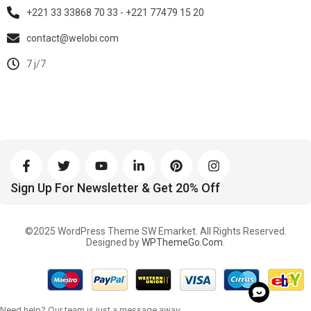
+221 33 33868 70 33 - +221 77479 15 20
contact@welobi.com
7 j/7
Sign Up For Newsletter & Get 20% Off
©2025 WordPress Theme SW Emarket. All Rights Reserved.
Designed by
WPThemeGo.Com
.
arsbahis
Need help? Our team is just a message away
marsbahis giriş
marsbahis
marsbahis giriş
marsbahis
marsbahis 