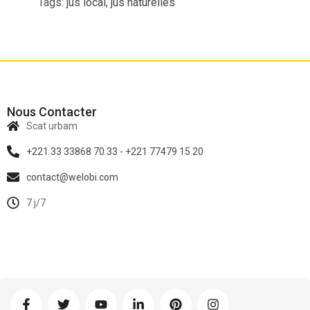
Tags:
jus local
,
jus naturelles
Nous Contacter
Scat urbam
+221 33 33868 70 33 - +221 77479 15 20
contact@welobi.com
7 j/7