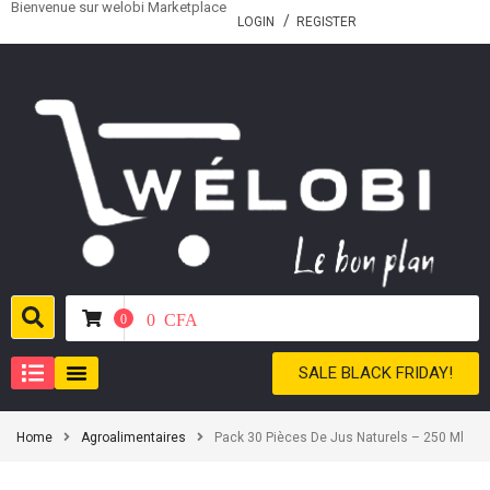
Bienvenue sur welobi Marketplace
LOGIN
REGISTER
0
CFA
0
SALE BLACK FRIDAY!
Home
Agroalimentaires
Pack 30 Pièces De Jus Naturels – 250 Ml