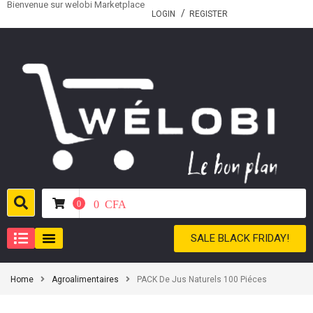
Bienvenue sur welobi Marketplace
LOGIN
REGISTER
0
CFA
0
SALE BLACK FRIDAY!
Home
Agroalimentaires
PACK De Jus Naturels 100 Piéces