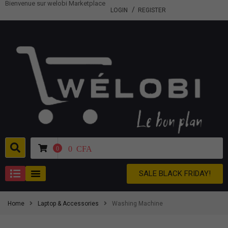
Bienvenue sur welobi Marketplace
LOGIN
REGISTER
0
CFA
0
SALE BLACK FRIDAY!
Home
Laptop & Accessories
Washing Machine