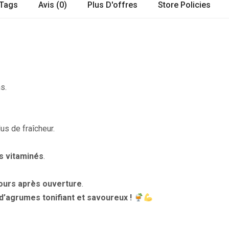
Tags
Avis (0)
Plus D'offres
Store Policies
s.
us de fraîcheur.
s vitaminés
.
jours après ouverture
.
d’agrumes tonifiant et savoureux !