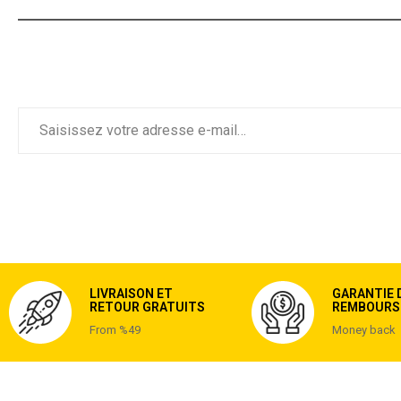
LIVRAISON ET
GARANTIE 
RETOUR GRATUITS
REMBOURS
From %49
Money back