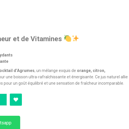
heur et de Vitamines
xydants
sante
ocktail d’Agrumes
, un mélange exquis de
orange, citron,
ur une boisson ultra-rafraîchissante et énergisante. Ce jus naturel allie
es pour un goût équilibré et une sensation de fraîcheur incomparable.
tsapp