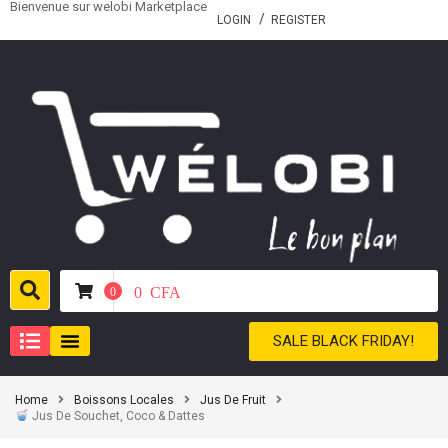
Bienvenue sur welobi Marketplace
LOGIN
REGISTER
0
CFA
0
SALE BLACK FRIDAY!
Home
Boissons Locales
Jus De Fruit
Jus De Souchet, Coco & Dattes