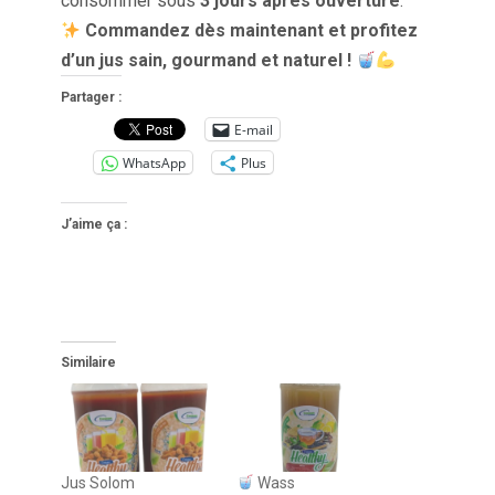
consommer sous
3 jours après ouverture
.
Commandez dès maintenant et profitez
d’un jus sain, gourmand et naturel !
Partager :
E-mail
WhatsApp
Plus
J’aime ça :
Similaire
Jus Solom
Wass