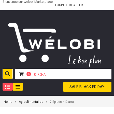
Bienvenue sur welobi Marketplace
LOGIN
REGISTER
0
CFA
0
SALE BLACK FRIDAY!
Home
Agroalimentaires
7 Épices – Diarra