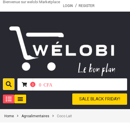
Bienvenue sur welobi Marketplace
LOGIN
REGISTER
0
CFA
0
SALE BLACK FRIDAY!
Home
Agroalimentaires
Coco Lait