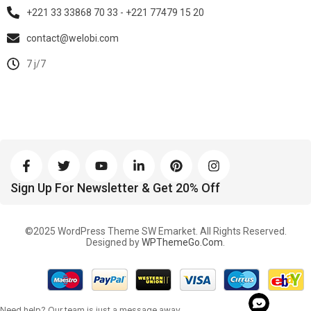
+221 33 33868 70 33 - +221 77479 15 20
contact@welobi.com
7 j/7
Sign Up For Newsletter & Get 20% Off
©2025 WordPress Theme SW Emarket. All Rights Reserved.
Designed by
WPThemeGo.Com
.
his
Need help? Our team is just a message away
marsbahis giriş
marsbahis
marsbahis giriş
marsbahis
marsbahis giriş
m