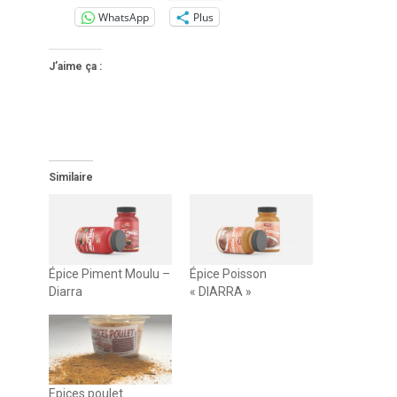
WhatsApp
Plus
J’aime ça :
Similaire
Épice Piment Moulu –
Épice Poisson
Diarra
« DIARRA »
Epices poulet