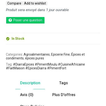
Compare
Add to wishlist
Produit sera envoyé dans 1 jour ouvrable
Poser une question
In Stock
Categories:
Agroalimentaires
,
Epicerie Fine
,
Épices et
condiments
,
épices pures
Tag:
#DiarraEpices #PimentMoulu #CuisineAfricaine
#FaitMaison #EpicesDiarra #PimentFort
Description
Tags
Avis (0)
Plus D'offres