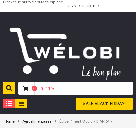
Bienvenue sur welobi Marketplace
LOGIN
REGISTER
0
CFA
0
SALE BLACK FRIDAY!
Home
Agroalimentaires
Épice Piment Moulu « DIARRA »