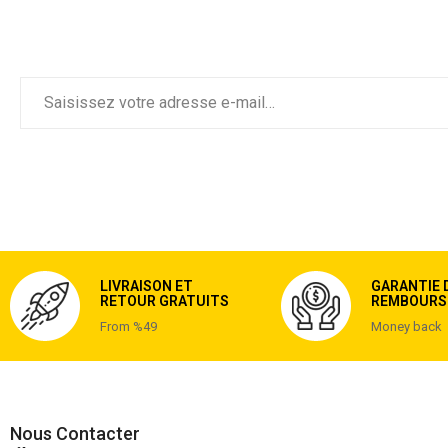
LIVRAISON ET
GARANTIE 
RETOUR GRATUITS
REMBOURS
From %49
Money back
Nous Contacter