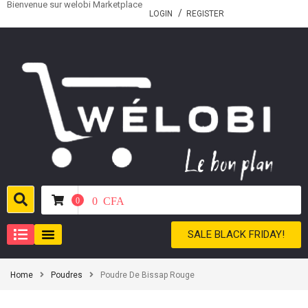
Bienvenue sur welobi Marketplace
LOGIN
REGISTER
0
CFA
0
SALE BLACK FRIDAY!
Home
Poudres
Poudre De Bissap Rouge