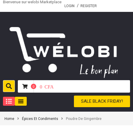
Bienvenue sur welobi Marketplace
LOGIN
REGISTER
0
CFA
0
SALE BLACK FRIDAY!
Home
Épices Et Condiments
Poudre De Gingembre