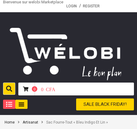
Bienvenue sur welobi Marketplace
LOGIN
REGISTER
0
CFA
0
SALE BLACK FRIDAY!
Home
Artisanat
Sac Fourre-Tout « Bleu Indigo Et Lin »