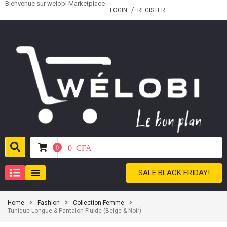
Bienvenue sur welobi Marketplace
LOGIN
REGISTER
0
CFA
0
SALE BLACK FRIDAY!
Home
Fashion
Collection Femme
Tunique Longue & Pantalon Fluide (Beige & Noir)