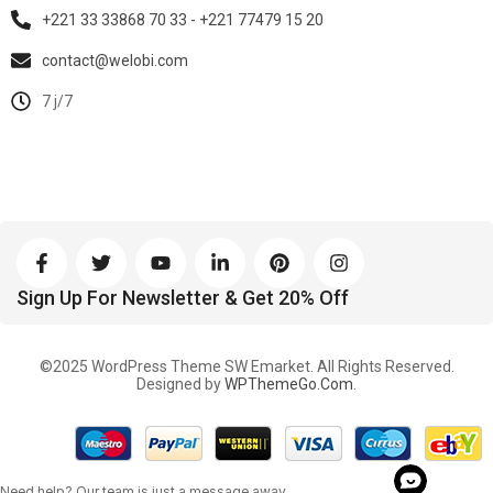
+221 33 33868 70 33 - +221 77479 15 20
contact@welobi.com
7 j/7
Sign Up For Newsletter & Get 20% Off
©2025 WordPress Theme SW Emarket. All Rights Reserved.
Designed by
WPThemeGo.Com
.
his
Need help? Our team is just a message away
marsbahis giriş
marsbahis
marsbahis giriş
marsbahis
marsbahis giriş
o