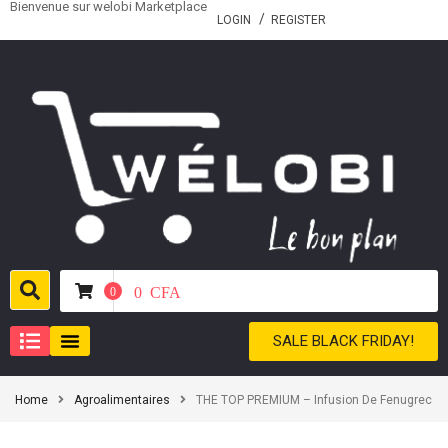
Bienvenue sur welobi Marketplace
LOGIN
REGISTER
0
CFA
0
SALE BLACK FRIDAY!
Home
Agroalimentaires
THE TOP PREMIUM – Infusion De Fenugrec